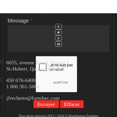
Sujet
*
Message
*
6655, avenue Raoul, bureau 1,
St-Hubert, Québec J3Y 6C7
450 676-6409
1 800 361-5660
jfrechette@formbec.com
Envoyer
Effacer
Tous droits réservés 2015 - 2026 © Distribution Formbec