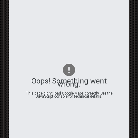
Oops! Something went
wrong.
This page didn't load Google Maps correctly. See the
JavaScript console for technical details.