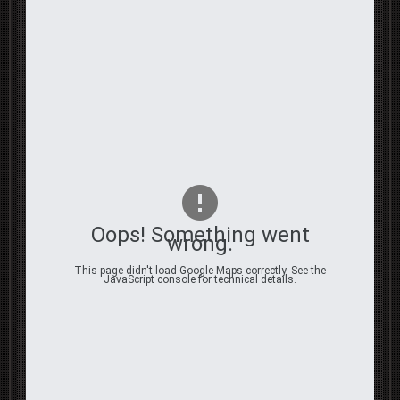
Oops! Something went
wrong.
This page didn't load Google Maps correctly. See the
JavaScript console for technical details.