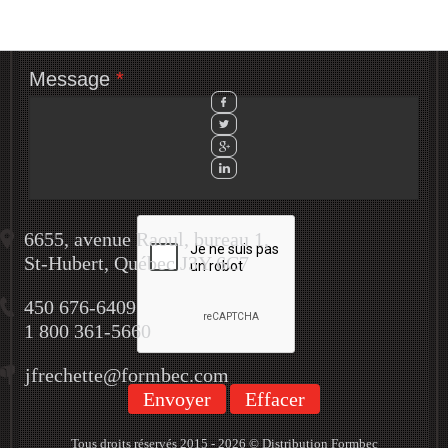
Sujet
*
Message
*
6655, avenue Raoul, bureau 1,
St-Hubert, Québec J3Y 6C7
450 676-6409
1 800 361-5660
jfrechette@formbec.com
Envoyer
Effacer
Tous droits réservés 2015 - 2026 © Distribution Formbec